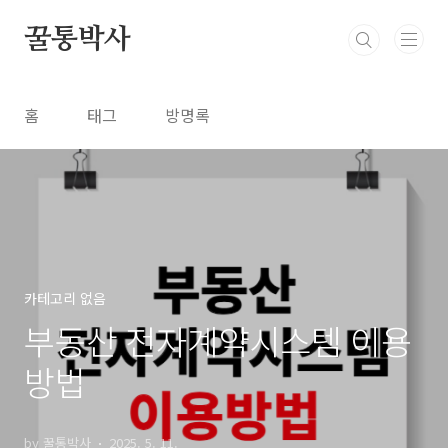
본문 바로가기
꿀통박사
홈
태그
방명록
카테고리 없음
부동산 전자계약시스템 이용
방법
by 꿀통박사
2025. 5. 11.