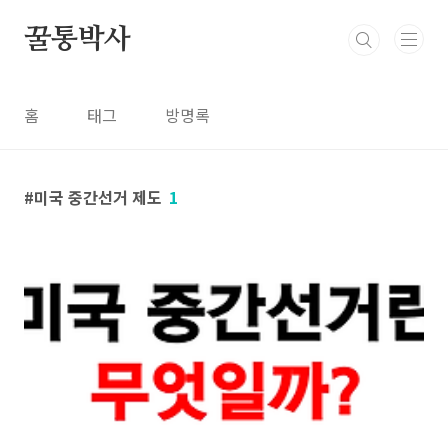
본문 바로가기
꿀통박사
홈
태그
방명록
미국 중간선거 제도
1