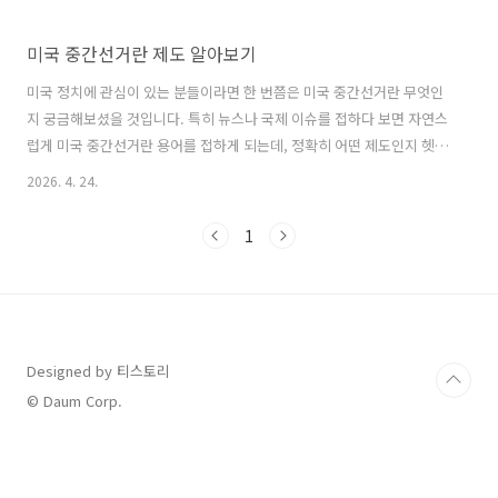
미국 중간선거란 제도 알아보기
미국 정치에 관심이 있는 분들이라면 한 번쯤은 미국 중간선거란 무엇인
지 궁금해보셨을 것입니다. 특히 뉴스나 국제 이슈를 접하다 보면 자연스
럽게 미국 중간선거란 용어를 접하게 되는데, 정확히 어떤 제도인지 헷갈
리는 경우가 많습니다.미국 중간선거란 대통령 선거와는 다른 성격을 가
2026. 4. 24.
지면서도 미국 정치 흐름에 큰 영향을 미치는 중요한 선거입니다. 그렇기
때문에 미국 중간선거란 어떤 의미를 가지는지 이해하는 것은 국제 정세
1
를 파악하는 데에도 매우 중요한 부분입니다.실제로 미국 중간선거란 결
과에 따라 의회의 권력 구조가 바뀌기도 하고, 대통령의 정책 추진력에도
영향을 미치기 때문에 단순한 선거 이상의 의미를 가지고 있습니다. 이처
럼 미국 중간선거란 개념은 정치, 경제, 외교 등 다양한 분야에 영향을 주
는 중요한 요소..
Designed by 티스토리
© Daum Corp.