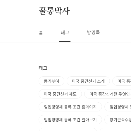
본문 바로가기
꿀통박사
홈
태그
방명록
태그
동기부여
미국 중간선거 소개
미국 중
미국 중간선거 제도
미국 중간선거란 무엇인
임업경영체 등록 조건 홈페이지
임업경영체 
임업경영체 등록 조건 알아보기
장기근속수당