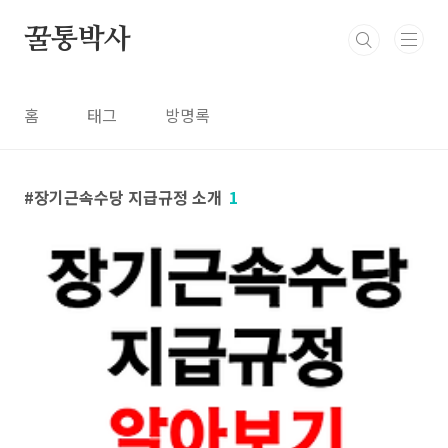
본문 바로가기
꿀통박사
홈
태그
방명록
장기근속수당 지급규정 소개
1