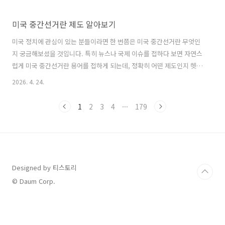
미국 중간선거란 제도 알아보기
미국 정치에 관심이 있는 분들이라면 한 번쯤은 미국 중간선거란 무엇인
지 궁금해보셨을 것입니다. 특히 뉴스나 국제 이슈를 접하다 보면 자연스
럽게 미국 중간선거란 용어를 접하게 되는데, 정확히 어떤 제도인지 헷갈
리는 경우가 많습니다.미국 중간선거란 대통령 선거와는 다른 성격을 가
2026. 4. 24.
지면서도 미국 정치 흐름에 큰 영향을 미치는 중요한 선거입니다. 그렇기
때문에 미국 중간선거란 어떤 의미를 가지는지 이해하는 것은 국제 정세
1
2
3
4
···
179
를 파악하는 데에도 매우 중요한 부분입니다.실제로 미국 중간선거란 결
과에 따라 의회의 권력 구조가 바뀌기도 하고, 대통령의 정책 추진력에도
영향을 미치기 때문에 단순한 선거 이상의 의미를 가지고 있습니다. 이처
럼 미국 중간선거란 개념은 정치, 경제, 외교 등 다양한 분야에 영향을 주
는 중요한 요소..
Designed by 티스토리
© Daum Corp.