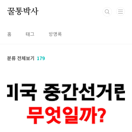
본문 바로가기
꿀통박사
홈
태그
방명록
분류 전체보기
179