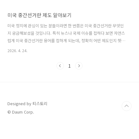
미국 중간선거란 제도 알아보기
미국 정치에 관심이 있는 분들이라면 한 번쯤은 미국 중간선거란 무엇인
지 궁금해보셨을 것입니다. 특히 뉴스나 국제 이슈를 접하다 보면 자연스
럽게 미국 중간선거란 용어를 접하게 되는데, 정확히 어떤 제도인지 헷갈
리는 경우가 많습니다.미국 중간선거란 대통령 선거와는 다른 성격을 가
2026. 4. 24.
지면서도 미국 정치 흐름에 큰 영향을 미치는 중요한 선거입니다. 그렇기
때문에 미국 중간선거란 어떤 의미를 가지는지 이해하는 것은 국제 정세
1
를 파악하는 데에도 매우 중요한 부분입니다.실제로 미국 중간선거란 결
과에 따라 의회의 권력 구조가 바뀌기도 하고, 대통령의 정책 추진력에도
영향을 미치기 때문에 단순한 선거 이상의 의미를 가지고 있습니다. 이처
럼 미국 중간선거란 개념은 정치, 경제, 외교 등 다양한 분야에 영향을 주
는 중요한 요소..
Designed by 티스토리
© Daum Corp.