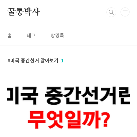
본문 바로가기
꿀통박사
홈
태그
방명록
미국 중간선거 알아보기
1