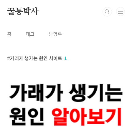
본문 바로가기
꿀통박사
홈
태그
방명록
가래가 생기는 원인 사이트
1