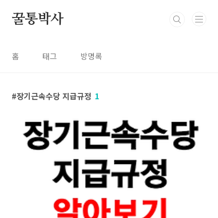
본문 바로가기
꿀통박사
홈
태그
방명록
장기근속수당 지급규정
1