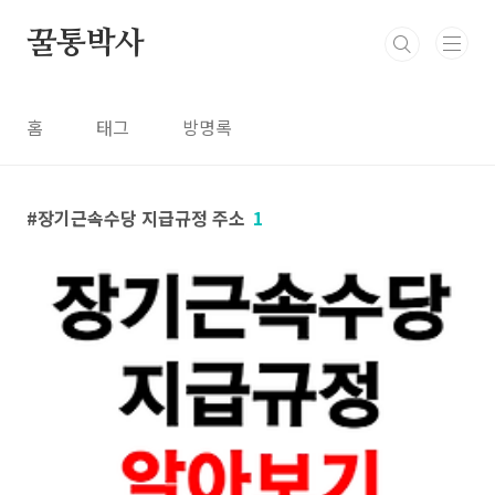
본문 바로가기
꿀통박사
홈
태그
방명록
장기근속수당 지급규정 주소
1