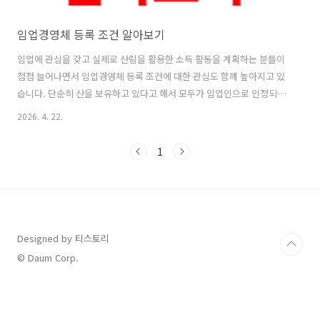
임업경영체 등록 조건 알아보기
임업에 관심을 갖고 실제로 산림을 활용한 소득 활동을 계획하는 분들이
점점 늘어나면서 임업경영체 등록 조건에 대한 관심도 함께 높아지고 있
습니다. 단순히 산을 보유하고 있다고 해서 모두가 임업인으로 인정되는
것은 아니기 때문에 임업경영체 등록 조건을 정확히 이해하는 것이 매우
2026. 4. 22.
중요합니다.특히 각종 정부 지원사업이나 보조금을 받기 위해서는 임업
경영체 등록 조건을 충족해야 하는 경우가 많기 때문에 사전에 기준을 꼼
1
꼼하게 확인하는 과정이 필요합니다. 많은 분들이 임업경영체 등록 조건
을 단순히 면적 기준으로만 생각하는 경우가 있지만 실제로는 경영 활동
여부, 재배 품목, 지속적인 관리 여부 등 다양한 요소가 포함됩니다.따라
서 임업경영체 등록 조건을 정확히 이해하지 못하면 신청 과정에서 어려
움을 겪을 수 있습니다..
Designed by 티스토리
© Daum Corp.