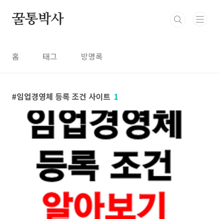
본문 바로가기
꿀통박사
홈
태그
방명록
임업경영체 등록 조건 사이트
1