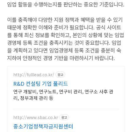
임업 활동을 수행하는지를 판단하는 중요한 기준입니다.
이를 충족해야 다양한 지원 정책과 혜택을 받을 수 있기
때문에 정확한 이해와 준비가 필요합니다. 공식 사이트
를 통해 최신 정보를 확인하고, 본인의 상황에 맞는 임업
경영체 등록 조건을 충족시키는 것이 중요합니다. 임업
을 계획하고 있다면 임업경영체 등록 조건을 충분히 숙
지하여 안정적인 경영 기반을 마련하시기 바랍니다.
http://fulllead.co.kr/
광고
R&D 컨설팅 기업 풀리드
연구 개발비, 연구노트, 연구비 관리, 연구소 사후 관
리, 정부과제 관리 등
http://www.sbac.co.kr
광고
중소기업정책자금지원센터