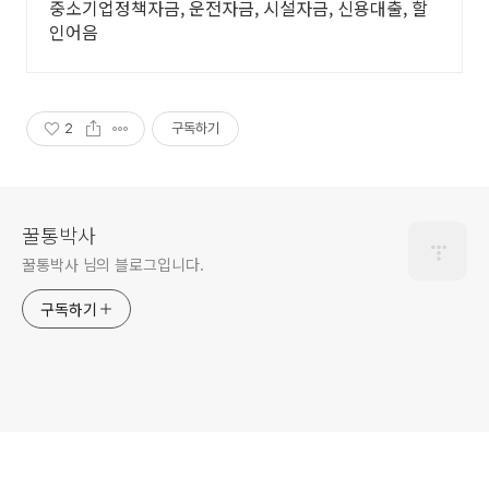
중소기업정책자금, 운전자금, 시설자금, 신용대출, 할
인어음
2
구독하기
꿀통박사
꿀통박사 님의 블로그입니다.
구독하기