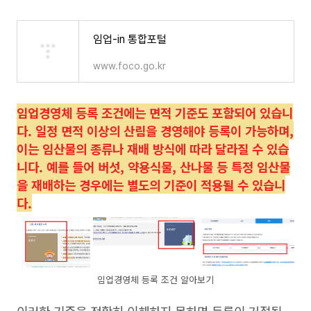
임업-in 통합포털
www.foco.go.kr
임업경영체 등록 조건에는 면적 기준도 포함되어 있습니
다. 일정 면적 이상의 산림을 경영해야 등록이 가능하며,
이는 임산물의 종류나 재배 방식에 따라 달라질 수 있습
니다. 예를 들어 버섯, 약용식물, 산나물 등 특정 임산물
을 재배하는 경우에는 별도의 기준이 적용될 수 있습니
다.
임업경영체 등록 조건 알아보기
이러한 기준을 정확히 이해하지 못하면 등록이 거절될