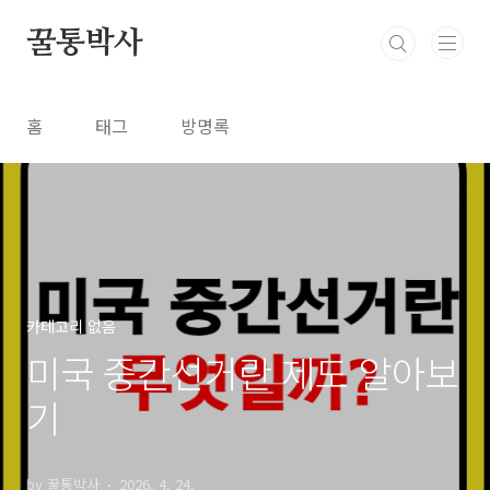
본문 바로가기
꿀통박사
홈
태그
방명록
카테고리 없음
미국 중간선거란 제도 알아보
기
by 꿀통박사
2026. 4. 24.