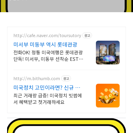
http://cafe.naver.com/toursutory
광고
미서부 미동부 역시 롯데관광
전화OK! 정통 미국여행은 롯데관광
단독! 미서부, 미동부 선착순 ESTA
무료!
http://m.bithumb.com
광고
미국정치 고민이라면? 신규 가
입 시 5만원 혜택
최근 거래량 급증! 미국정치 빗썸에
서 혜택받고 첫거래하세요