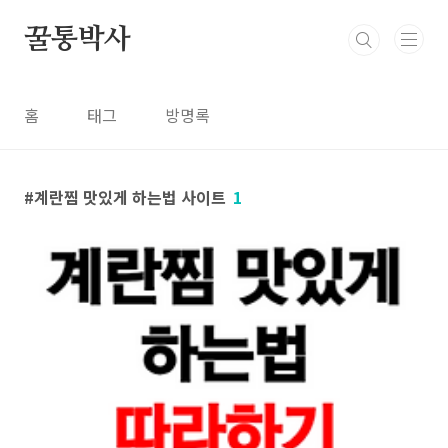
본문 바로가기
꿀통박사
홈
태그
방명록
계란찜 맛있게 하는법 사이트
1