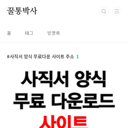
본문 바로가기
꿀통박사
홈
태그
방명록
사직서 양식 무료다운 사이트 주소
1