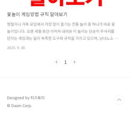
윷놀이 게임방법 규칙 알아보기
명절이나 가족 모임에서 가장 많이 즐기는 전통 놀이 중 하나가 바로 윷
놀이입니다. 오랜 세월 동안 이어져 내려온 이 놀이는 단순히 주사위를
던지는 게임과는 달리 독특한 도구와 규칙을 가지고 있으며, 남녀노소 누
구나 쉽게 참여할 수 있다는 장점이 있습니다. 특히 가족, 친척, 친구들이
2025. 9. 30.
한자리에 모여 앉아 웃고 떠들며 즐길 수 있는 분위기를 만들어 주기 때
문에 윷놀이는 단순한 오락을 넘어 우리 민족의 정서를 담고 있는 소중한
1
놀이로 자리 잡아 왔습니다. 하지만 막상 게임을 하려고 하면 규칙이 헷
갈리거나 방법을 제대로 몰라 난감해하는 경우가 많습니다.그래서 이번
글에서는 윷놀이 게임방법을 중심으로 기본적인 규칙과 흐름을 정리해
보려고 합니다. 명절 때마다 매번 누군가에게 물어보지 않고도 스스로 즐
길 수 있도록..
Designed by 티스토리
© Daum Corp.