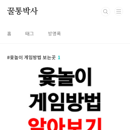
본문 바로가기
꿀통박사
홈
태그
방명록
윷놀이 게임방법 보는곳
1