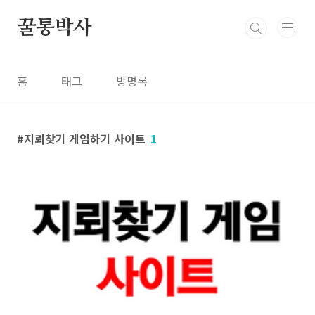
본문 바로가기
꿀통박사
홈
태그
방명록
지뢰찾기 게임하기 사이트
1