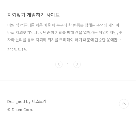
지뢰찾기 게임하기 사이트
어릴 적 컴퓨터를 처음 배울 때 누구나 한 번쯤은 접해본 추억의 게임이
바로 지뢰찾기입니다. 단순히 지뢰를 피해 칸을 열어가는 게임이지만, 숫
자와 논리를 통해 지뢰의 위치를 추리해야 하기 때문에 단순한 운에만 의
존하지 않고 두뇌를 쓰는 묘미가 있습니다. 그래서 지금도 여전히 많은
2025. 8. 19.
사람들이 지뢰찾기를 즐기며 시간을 보내곤 합니다. 최근에는 굳이 프로
그램을 설치하지 않아도 온라인에서 바로 즐길 수 있는 사이트들이 많아
1
져 더욱 접근성이 높아졌습니다. 특히 요즘은 스마트폰이나 태블릿으로
도 가볍게 즐길 수 있어 세대 불문하고 인기 있는 콘텐츠로 자리 잡고 있
습니다. 그래서 오늘은 누구나 쉽게 접속해서 즐길 수 있는 지뢰찾기 게
임하기 사이트를 소개하려 합니다. 단순히 오락을 넘어 집중력과 추리력
을 기르는 데에도 도..
Designed by 티스토리
© Daum Corp.