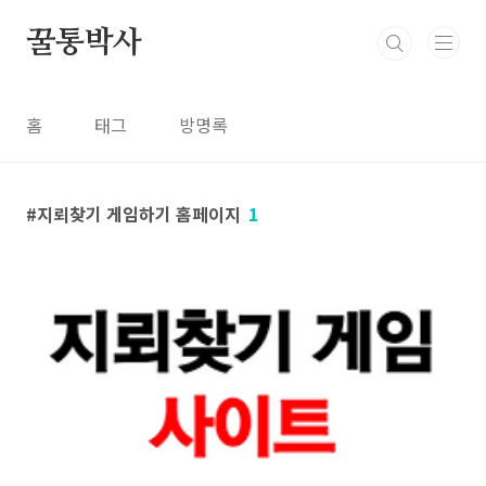
본문 바로가기
꿀통박사
홈
태그
방명록
지뢰찾기 게임하기 홈페이지
1