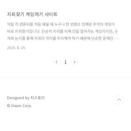
지뢰찾기 게임하기 사이트
어릴 적 컴퓨터를 처음 배울 때 누구나 한 번쯤은 접해본 추억의 게임이
바로 지뢰찾기입니다. 단순히 지뢰를 피해 칸을 열어가는 게임이지만, 숫
자와 논리를 통해 지뢰의 위치를 추리해야 하기 때문에 단순한 운에만 의
존하지 않고 두뇌를 쓰는 묘미가 있습니다. 그래서 지금도 여전히 많은
2025. 8. 19.
사람들이 지뢰찾기를 즐기며 시간을 보내곤 합니다. 최근에는 굳이 프로
그램을 설치하지 않아도 온라인에서 바로 즐길 수 있는 사이트들이 많아
1
져 더욱 접근성이 높아졌습니다. 특히 요즘은 스마트폰이나 태블릿으로
도 가볍게 즐길 수 있어 세대 불문하고 인기 있는 콘텐츠로 자리 잡고 있
습니다. 그래서 오늘은 누구나 쉽게 접속해서 즐길 수 있는 지뢰찾기 게
임하기 사이트를 소개하려 합니다. 단순히 오락을 넘어 집중력과 추리력
을 기르는 데에도 도..
Designed by 티스토리
© Daum Corp.