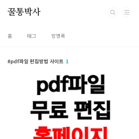
본문 바로가기
꿀통박사
홈
태그
방명록
pdf파일 편집방법 사이트
1