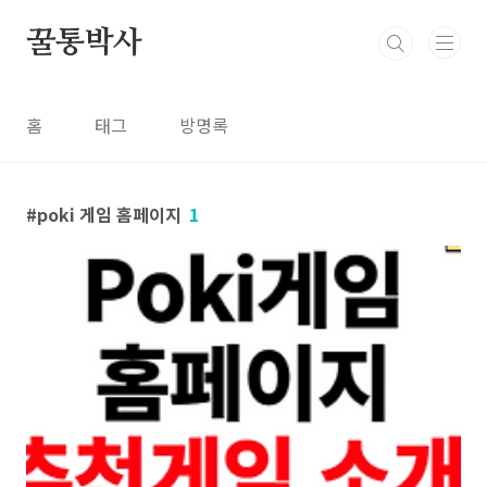
본문 바로가기
꿀통박사
홈
태그
방명록
poki 게임 홈페이지
1